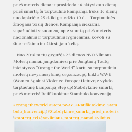
prieš moteris diena ir prasideda 16 aktyvizmo dienų
prieš smurtą. Ši tarptautinė kampanija truks 16 dienų
nuo lapkričio 25 d. iki gruodžio 10 d. – Tarptautinės
žmogaus teisių dienos. Kampanija siekiama
supažindinti visuomenę apie smurtą prieš moteris
nacionaliniu ir tarptautiniu lygmenimis, kovoti su
šiuo reiškiniu ir užkirsti jam kelią.
Nuo 2016 metų gegužės 25 dienos NVO Vilniaus
Moterų namai, jungdamiesi prie Jungtinių Ta
utų
iniciatyvos “Orange the World” kartu su tarptautiniu
moterų nevyriausybinių organizacijų tinklu WAVE
(Women Against Violence Europe) Lietuvoje vykdo
tarptautinę kampaniją Step up! Stabdykime smurtą
prieš moteris! Ratifikuokime Stambulo konvenciją!
#
orangetheworld
#
StepUpWAVE
#
Ratifikuokime_Stam
bulo_konvenciją
!
#
Stabdykime_smurtą_prieš_moteris
!
#
moterų_teisės
#
Vilniaus_moterų_namai
#
Vilnius