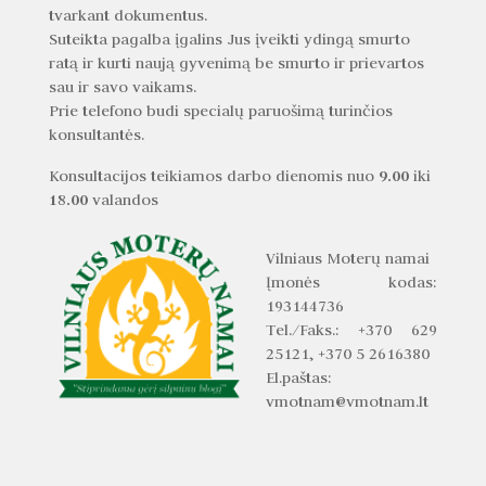
tvarkant dokumentus.
Suteikta pagalba įgalins Jus įveikti ydingą smurto
ratą ir kurti naują gyvenimą be smurto ir prievartos
sau ir savo vaikams.
Prie telefono budi specialų paruošimą turinčios
konsultantės.
9.00
Konsultacijos teikiamos darbo dienomis nuo
iki
18.00
valandos
Vilniaus Moterų namai
Įmonės kodas:
193144736
Tel./Faks.: +370 629
25121, +370 5 2616380
El.paštas:
vmotnam@vmotnam.lt