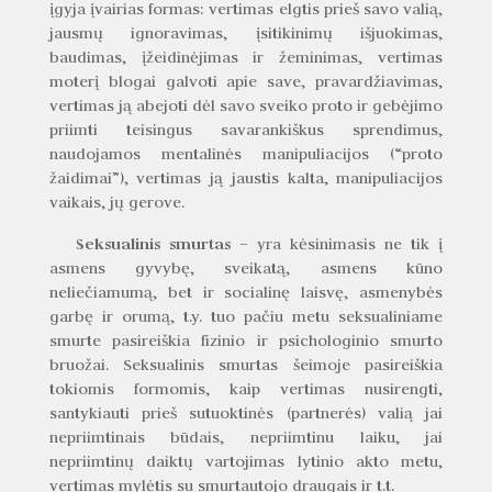
įgyja įvairias formas: vertimas elgtis prieš savo valią,
jausmų ignoravimas, įsitikinimų išjuokimas,
baudimas, įžeidinėjimas ir žeminimas, vertimas
moterį blogai galvoti apie save, pravardžiavimas,
vertimas ją abejoti dėl savo sveiko proto ir gebėjimo
priimti teisingus savarankiškus sprendimus,
naudojamos mentalinės manipuliacijos (“proto
žaidimai”), vertimas ją jaustis kalta, manipuliacijos
vaikais, jų gerove.
Seksualinis smurtas –
yra kėsinimasis ne tik į
asmens gyvybę, sveikatą, asmens kūno
neliečiamumą, bet ir socialinę laisvę, asmenybės
garbę ir orumą, t.y. tuo pačiu metu seksualiniame
smurte pasireiškia fizinio ir psichologinio smurto
bruožai. Seksualinis smurtas šeimoje pasireiškia
tokiomis formomis, kaip vertimas nusirengti,
santykiauti prieš sutuoktinės (partnerės) valią jai
nepriimtinais būdais, nepriimtinu laiku, jai
nepriimtinų daiktų vartojimas lytinio akto metu,
vertimas mylėtis su smurtautojo draugais ir t.t.