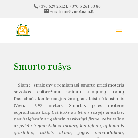
+370 629 25121, +370 5 261 63 80
vmotnam@vmotnam.lt
Smurto rūšys
Šiame straipsnyje remiamasi smurto prieš moteris
sąvokos apibrėžimu priimtu Jungtinių Tautų
Pasaulinės konferencijos žmogaus teisių klausimais
(Viena 1993 metai). Smurtas prieš moteris
suprantamas kaip
bet koks su lytimi susijęs smurtas,
pasibaigiantis ar galintis pasibaigti fizine, seksualine
ar psichologine žala ar moterų kentėjimu, apimantis
grasinimą tokiais aktais, jėgos panaudojimu,