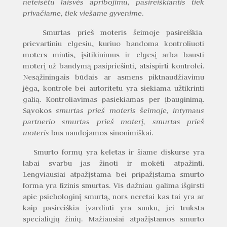
neteisėtu laisvės apribojimu, pasireiškiantis tiek
privačiame, tiek viešame gyvenime
.
Smurtas prieš moteris šeimoje pasireiškia
prievartiniu elgesiu, kuriuo bandoma kontroliuoti
moters mintis, įsitikinimus ir elgesį arba bausti
moterį už bandymą pasipriešinti, atsispirti kontrolei.
Nesąžiningais būdais ar asmens piktnaudžiavimu
jėga, kontrole bei autoritetu yra siekiama užtikrinti
galią. Kontroliavimas pasiekiamas per įbauginimą.
Sąvokos
smurtas prieš moteris šeimoje, intymaus
partnerio smurtas prieš moterį, smurtas prieš
moteris
bus naudojamos sinonimiškai.
Smurto formų yra keletas ir šiame diskurse yra
labai svarbu jas žinoti ir mokėti atpažinti.
Lengviausiai atpažįstama bei pripažįstama smurto
forma yra fizinis smurtas. Vis dažniau galima išgirsti
apie psichologinį smurtą, nors neretai kas tai yra ar
kaip pasireiškia įvardinti yra sunku, jei trūksta
specialiųjų žinių. Mažiausiai atpažįstamos smurto