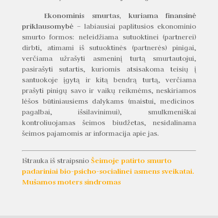
Ekonominis smurtas, kuriama finansinė
priklausomybė –
labiausiai paplitusios ekonominio
smurto formos: neleidžiama sutuoktinei (partnerei)
dirbti, atimami iš sutuoktinės (partnerės) pinigai,
verčiama užrašyti asmeninį turtą smurtautojui,
pasirašyti sutartis, kuriomis atsisakoma teisių į
santuokoje įgytą ir kitą bendrą turtą, verčiama
prašyti pinigų savo ir vaikų reikmėms, neskiriamos
lėšos būtiniausiems dalykams (maistui, medicinos
pagalbai, išsilavinimui), smulkmeniškai
kontroliuojamas šeimos biudžetas, nesidalinama
šeimos pajamomis ar informacija apie jas.
Šeimoje patirto smurto
Ištrauka iš straipsnio
padariniai bio-psicho-socialinei asmens sveikatai.
Mušamos moters sindromas