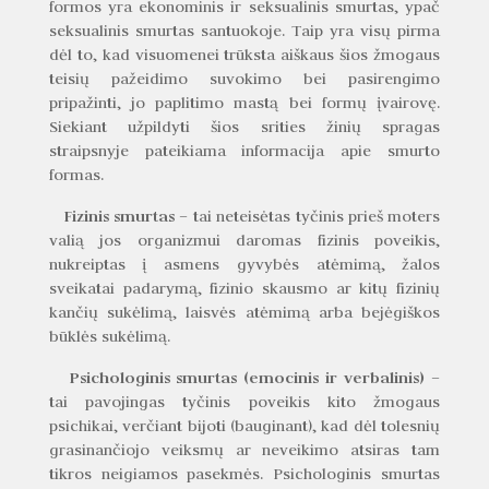
formos yra ekonominis ir seksualinis smurtas, ypač
seksualinis smurtas santuokoje. Taip yra visų pirma
dėl to, kad visuomenei trūksta aiškaus šios žmogaus
teisių pažeidimo suvokimo bei pasirengimo
pripažinti, jo paplitimo mastą bei formų įvairovę.
Siekiant užpildyti šios srities žinių spragas
straipsnyje pateikiama informacija apie smurto
formas.
Fizinis smurtas
–
tai neteisėtas tyčinis prieš moters
valią jos organizmui daromas fizinis poveikis,
nukreiptas į asmens gyvybės atėmimą, žalos
sveikatai padarymą, fizinio skausmo ar kitų fizinių
kančių sukėlimą, laisvės atėmimą arba bejėgiškos
būklės sukėlimą.
Psichologinis smurtas (emocinis ir verbalinis) –
tai pavojingas tyčinis poveikis kito žmogaus
psichikai, verčiant bijoti (bauginant), kad dėl tolesnių
grasinančiojo veiksmų ar neveikimo atsiras tam
tikros neigiamos pasekmės. Psichologinis smurtas