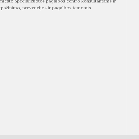
miesto Specializuotos pagalbos centro konsultantams ir
atpažinimo, prevencijos ir pagalbos temomis