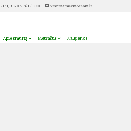
5121, +370 5 261 63 80
vmotnam@vmotnam.lt
Apie smurtą
Metraštis
Naujienos