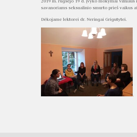
2019 m. rugsėjo 19 d. įvyko mokymai Vilniaus 
savanoriams seksualinio smurto prieš vaikus 
Dėkojame lektorei dr. Neringai Grigutytei.
.