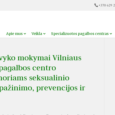
+370 629 2
Apie mus
Veikla
Specializuotos pagalbos centras
 įvyko mokymai Vilniaus
 pagalbos centro
noriams seksualinio
pažinimo, prevencijos ir