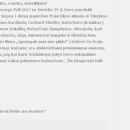
ko, o nieko, nebeįtikina!
eorge Pell 2017 m. birželio 29 d. buvo pareikšti
 liepos 1 dieną popiežius Pranciškus atleido iš Tikėjimo
no kardinolą Gerhard Mueller, kuris buvo įtrauktas į
omos Katalikų Bažnyčioje dangstymo. Akivaizdu, kad
bažnyčia, deja, intensyviai dangsto ir išleidžia tam
io filmo „Apsaugok mus nuo pikto“ (‚Deliver Us From
i visą), kuriame yra atskleidžiami prisiminimai asmenų,
, jog kai kurie tvirkintojai patys buvo seksualinio
mi vaikai patarnavo bažnyčiose… Šis blogis turi būti
!
ired fields are marked
*