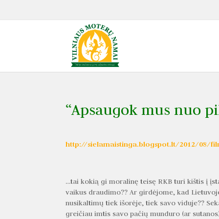
“Apsaugok mus nuo pi
http://sielamaistinga.blogspot.lt/2012/08/
…tai kokią gi moralinę teisę RKB turi kištis į į
vaikus draudimo?? Ar girdėjome, kad Lietuvoje 
nusikaltimų tiek išorėje, tiek savo viduje?? Se
greičiau imtis savo pačių munduro (ar sutanos