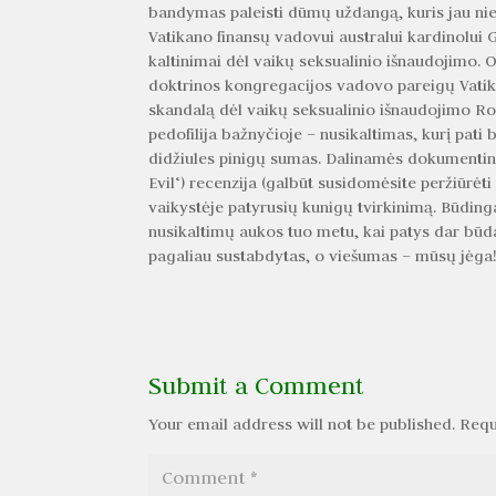
bandymas paleisti dūmų uždangą, kuris jau nie
Vatikano finansų vadovui australui kardinolui G
kaltinimai dėl vaikų seksualinio išnaudojimo. O
doktrinos kongregacijos vadovo pareigų Vatika
skandalą dėl vaikų seksualinio išnaudojimo R
pedofilija bažnyčioje – nusikaltimas, kurį pati 
didžiules pinigų sumas. Dalinamės dokumentin
Evil‘) recenzija (galbūt susidomėsite peržiūrėt
vaikystėje patyrusių kunigų tvirkinimą. Būdinga
nusikaltimų aukos tuo metu, kai patys dar būda
pagaliau sustabdytas, o viešumas – mūsų jėga
Submit a Comment
Your email address will not be published.
Requ