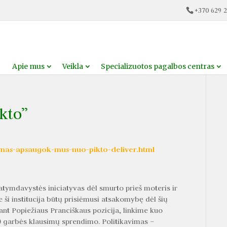
+370 629 2
Apie mus
Veikla
Specializuotos pagalbos centras
kto”
filmas-apsaugok-mus-nuo-pikto-deliver.html
statymdavystės iniciatyvas dėl smurto prieš moteris ir
ši institucija būtų prisiėmusi atsakomybę dėl šių
kant Popiežiaus Pranciškaus pozicija, linkime kuo
) garbės klausimų sprendimo. Politikavimas –