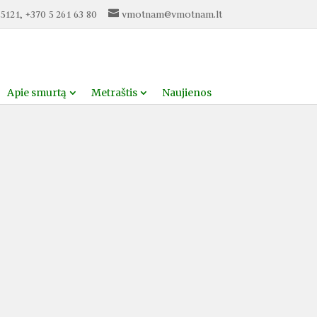
5121, +370 5 261 63 80
vmotnam@vmotnam.lt
Apie smurtą
Metraštis
Naujienos