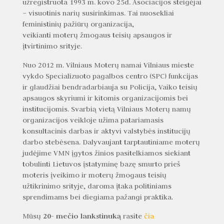
užregistruota 1993 m. kovo 25d. Asociacijos steigėjai
– visuotinis narių susirinkimas. Tai nuosekliai
feministinių pažiūrų organizacija,
veikianti moterų žmogaus teisių apsaugos ir
įtvirtinimo srityje.
Nuo 2012 m. Vilniaus Moterų namai Vilniaus mieste
vykdo Specializuoto pagalbos centro (SPC) funkcijas
ir glaudžiai bendradarbiauja su Policija, Vaiko teisių
apsaugos skyriumi ir kitomis organizacijomis bei
institucijomis. Svarbią vietą Vilniaus Moterų namų
organizacijos veikloje užima patariamasis
konsultacinis darbas ir aktyvi valstybės institucijų
darbo stebėsena. Dalyvaujant tarptautiniame moterų
judėjime VMN įgytos žinios pasitelkiamos siekiant
tobulinti Lietuvos įstatyminę bazę smurto prieš
moteris įveikimo ir moterų žmogaus teisių
užtikrinimo srityje, daroma įtaka politiniams
sprendimams bei diegiama pažangi praktika.
20- mečio lankstinuką
Mūsų
rasite
čia