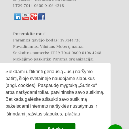
LT29 7044 0600 0106 4248
Paremkite mus!
Paramos gavėjo kodas: 193144736
Pavadinimas: Vilniaus Moterų namai
Sąskaitos numeris: LT29 7044 0600 0106 4248
Mokėjimo paskirtis: Parama organizacijai
Siekdami užtikrinti geriausią Jūsų naršymo
patirtį, šioje svetainėje naudojame slapukus
(angl. cookies). Paspaudę mygtuką „Sutinku“
arba naršydami toliau patvirtinsite savo sutikimą.
Privatumo politika
Bet kada galėsite atšaukti savo sutikimą
pakeisdami interneto naršyklės nustatymus ir
Slapukų politika
ištrindami įrašytus slapukus.
plačiau
Sutinku