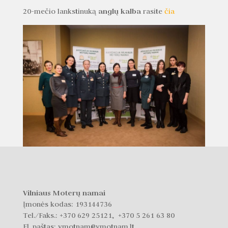
anglų kalba
20-mečio lankstinuką
rasite
čia
Vilniaus Moterų namai
Įmonės kodas: 193144736
Tel./Faks.:
+370 629 25121, +370 5 261 63 80
El. paštas: vmotnam@vmotnam.lt