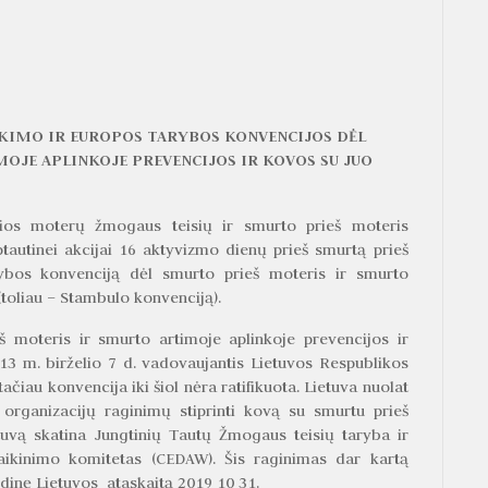
IKIMO IR EUROPOS TARYBOS KONVENCIJOS DĖL
OJE APLINKOJE PREVENCIJOS IR KOVOS SU JUO
čios moterų žmogaus teisių ir smurto prieš moteris
rptautinei akcijai 16 aktyvizmo dienų prieš smurtą prieš
rybos konvenciją dėl smurto prieš moteris ir smurto
(toliau – Stambulo konvenciją).
 moteris ir smurto artimoje aplinkoje prevencijos ir
13 m. birželio 7 d. vadovaujantis Lietuvos Respublikos
tačiau konvencija iki šiol nėra ratifikuota. Lietuva nuolat
ų organizacijų raginimų stiprinti kovą su smurtu prieš
tuvą skatina Jungtinių Tautų Žmogaus teisių taryba ir
aikinimo komitetas (CEDAW). Šis raginimas dar kartą
dinę Lietuvos ataskaitą 2019 10 31.