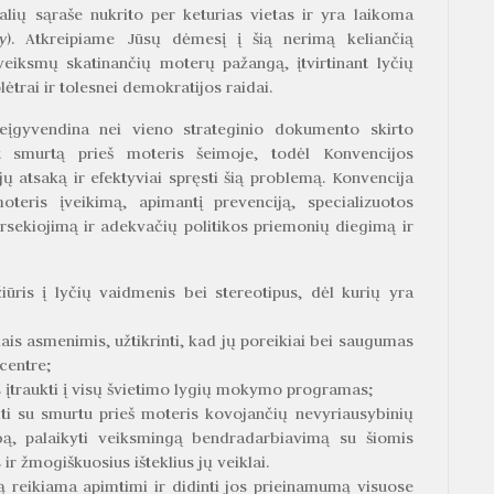
lių sąraše nukrito per keturias vietas ir yra laikoma
y
). Atkreipiame Jūsų dėmesį į šią nerimą keliančią
 veiksmų skatinančių moterų pažangą, įtvirtinant lyčių
ėtrai ir tolesnei demokratijos raidai.
įgyvendina nei vieno strateginio dokumento skirto
ant smurtą prieš moteris šeimoje, todėl Konvencijos
ijų atsaką ir efektyviai spręsti šią problemą. Konvencija
moteris įveikimą, apimantį prevenciją, specializuotos
sekiojimą ir adekvačių politikos priemonių diegimą ir
žiūris į lyčių vaidmenis bei stereotipus, dėl kurių yra
ais asmenimis, užtikrinti, kad jų poreikiai bei saugumas
centre;
įtraukti į visų švietimo lygių mokymo programas;
emti su smurtu prieš moteris kovojančių nevyriausybinių
rbą, palaikyti veiksmingą bendradarbiavimą su šiomis
 ir žmogiškuosius išteklius jų veiklai.
bą reikiama apimtimi ir didinti jos prieinamumą visuose