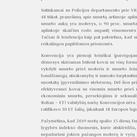
Sutinkamai su Policijos departamento prie VRM
48 tūkst. pranešimų apie smurtą artimoje aplin
smurto aukų yra moterys, o 90 proc. smurtau
aplinkoje skaičius rodo augantį visuomenės
Tačiau ši tendencija taip pat patvirtina, kad
reikalingos papildomos priemonės.
Konvencija yra pirmoji teisiškai įpareigojan
dėmesys skiriamas būtent kovai su visų formų
vykdyti smurto prieš moteris ir smurto šeim
baudžiamąją atsakomybę ir numato tarptautini
nuostatų įgyvendinimo stebėseną. Dėl šios pri
efektyvesnei kovai su visomis smurto prieš mo
ekonominiu smurtu, persekiojimu ir seksual
(toliau – ET) valstybių narių Konvencijos nėra 
ratifikavo 30 ET šalių, įskaitant 18 Europos Są
Pažymėtina, kad 2019 metų spalio 15 dieną Eur
lygybės indekso duomenis, kurie atskleidžia,
nepadariusi jokios pažangos moterų ir vyrų l