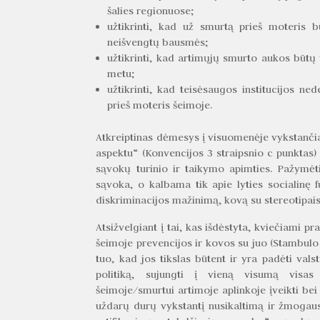
šalies regionuose;
užtikrinti, kad už smurtą prieš moteris 
neišvengtų bausmės;
užtikrinti, kad artimųjų smurto aukos būtų
metu;
užtikrinti, kad teisėsaugos institucijos n
prieš moteris šeimoje.
Atkreiptinas dėmesys į visuomenėje vykstančias 
aspektu“ (Konvencijos 3 straipsnio c punktas) 
sąvokų turinio ir taikymo apimties. Pažymėt
sąvoka, o kalbama tik apie lyties socialinę f
diskriminacijos mažinimą, kovą su stereotipais
Atsižvelgiant į tai, kas išdėstyta, kviečiami 
šeimoje prevencijos ir kovos su juo (Stambulo 
tuo, kad jos tikslas būtent ir yra padėti val
politiką, sujungti į vieną visumą visa
šeimoje/smurtui artimoje aplinkoje įveikti bei u
uždarų durų vykstantį nusikaltimą ir žmogaus