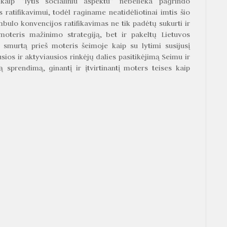
kaip “lytis socialiniu aspektu” nebelieka pagrindo
s ratifikavimui, todėl raginame neatidėliotinai imtis šio
bulo konvencijos ratifikavimas ne tik padėtų sukurti ir
moteris mažinimo strategiją, bet ir pakeltų Lietuvos
nt smurtą prieš moteris šeimoje kaip su lytimi susijusį
sios ir aktyviausios rinkėjų dalies pasitikėjimą Seimu ir
ą sprendimą, ginantį ir įtvirtinantį moters teises kaip