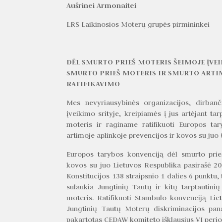
Aušrinei Armonaitei
LRS Laikinosios Moterų grupės pirmininkei
DĖL SMURTO PRIEŠ MOTERIS ŠEIMOJE ĮVE
SMURTO PRIEŠ MOTERIS IR SMURTO ARTIM
RATIFIKAVIMO
Mes nevyriausybinės organizacijos, dirban
įveikimo srityje, kreipiamės į jus artėjant ta
moteris ir raginame ratifikuoti Europos ta
artimoje aplinkoje prevencijos ir kovos su juo 
Europos tarybos konvenciją dėl smurto prieš
kovos su juo Lietuvos Respublika pasirašė 20
Konstitucijos 138 straipsnio 1 dalies 6 punktu, 
sulaukia Jungtinių Tautų ir kitų tarptautini
moteris. Ratifikuoti Stambulo konvenciją Lie
Jungtinių Tautų Moterų diskriminacijos pan
pakartotas CEDAW komiteto išklausius VI perio