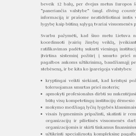
beveik 12 balų, per dvejus metus Europos ša
“paneriančia valstybe“ (angl.
diving countr
informaciją ir prašome neatidėliotinai imtis
lygybę kaip būtiną sąlygą tvariai visuomenės pl
Svarbu pažymėti, kad šiuo metu Lietuva ne
koordinuoti įvairių žinybų veiklą, įveiki
ratifikavimas padėtų sukurti vieningą instituc
įtvirtina sisteminį požiūrį į smurto prieš 
pagalbos aukoms užtikrinimą, baudžiamąjį per
stebėseną, ir be kita ko įpareigoja valstybes:
kryptingai veikti siekiant, kad keistųsi po
toleruojamas smurtas prieš moteris;
apmokyti profesionalus dirbti su nukentėjusi
būtų visų kompetetingų institucijų dėmesio 
mokymo medžiagą lyčių lygybės klausimais 
visais lygmenimis pripažinti, skatinti ir r
organizacijų ir pilietinės visuomenės da
organizacijomis ir skirti tinkamus finansinius
užtikrinti specializuotą kompleksinę pagal