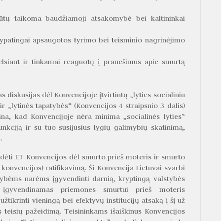
būtų taikoma baudžiamoji atsakomybė bei kaltininkai
 ypatingai apsaugotos tyrimo bei teisminio nagrinėjimo
edelsiant ir tinkamai reaguotų į pranešimus apie smurtą
diskusijas dėl Konvencijoje įtvirtintų „lyties socialiniu
ir „lytinės tapatybės“ (Konvencijos 4 straipsnio 3 dalis)
ina, kad Konvencijoje nėra minima „socialinės lyties“
unkciją ir su tuo susijusius lygių galimybių skatinimą,
.
pradėti ET Konvencijos dėl smurto prieš moteris ir smurto
konvencijos) ratifikavimą. Ši Konvencija Lietuvai svarbi
stybėms narėms įgyvendinti darnią, kryptingą valstybės
s įgyvendinamas priemones smurtui prieš moteris
žtikrinti vieningą bei efektyvų institucijų atsaką į šį už
 teisių pažeidimą. Teisininkams išaiškinus Konvencijos