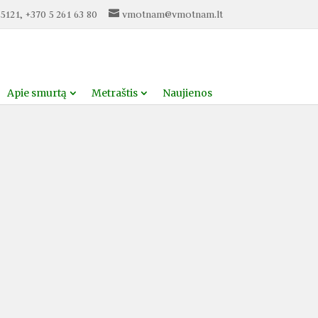
5121, +370 5 261 63 80
vmotnam@vmotnam.lt
Apie smurtą
Metraštis
Naujienos