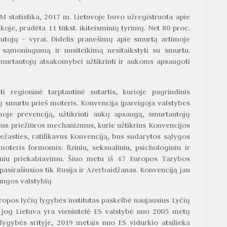
 statistika, 2017 m. Lietuvoje buvo užregistruota apie
koje, pradėta 11 tūkst. ikiteisminių tyrimų. Net 80 proc.
tojų – vyrai. Didelis pranešimų apie smurtą artimoje
 sąmoningumą ir nusiteikimą nesitaikstyti su smurtu.
 smurtautojų atsakomybei užtikrinti ir aukoms apsaugoti
ti regioninė tarptautinė sutartis, kurioje pagrindinis
 smurtu prieš moteris. Konvencija įpareigoja valstybes
oje prevenciją, užtikrinti aukų apsaugą, smurtautojų
us priežiūros mechanizmus, kurie užtikrins Konvencijos
ežasties, ratifikavus Konvenciją, bus sudarytos sąlygos
teris formomis: fiziniu, seksualiniu, psichologiniu ir
iniu priekabiavimu. Šiuo metu iš 47 Europos Tarybos
pasirašiusios tik Rusija ir Azerbaidžanas. Konvenciją jau
jungos valstybių
opos lyčių lygybės institutas paskelbė naujausius Lyčių
 jog Lietuva yra vienintelė ES valstybė nuo 2005 metų
ygybės srityje, 2019 metais nuo ES vidurkio atsilieka