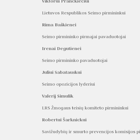
Viktorui Pranckiečiui
Lietuvos Respublikos Seimo pirmininkui
Rima Baškienei
Seimo pirmininko pirmajai pavaduotojai
Irenai Degutienei
Seimo pirmininko pavaduotojai
Juliui Sabatauskui
Seimo opozicijos lyderiui
Valerij Simulik
LRS Žmogaus teisių komiteto pirmininkui
Robertui Šarknickui
Savižudybių ir smurto prevencijos komisijos p