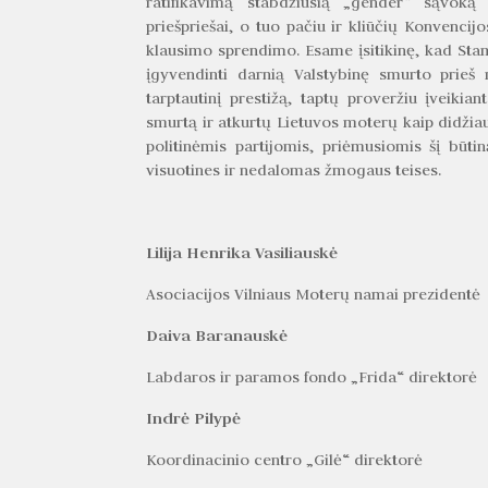
ratifikavimą stabdžiusią „gender“ sąvoką 
priešpriešai, o tuo pačiu ir kliūčių Konvencijo
klausimo sprendimo. Esame įsitikinę, kad Stam
įgyvendinti darnią Valstybinę smurto prieš 
tarptautinį prestižą, taptų proveržiu įveikia
smurtą ir atkurtų Lietuvos moterų kaip didžiau
politinėmis partijomis, priėmusiomis šį būtin
visuotines ir nedalomas žmogaus teises.
Lilija Henrika Vasiliauskė
Asociacijos Vilniaus Moterų namai prezidentė
Daiva Baranauskė
Labdaros ir paramos fondo „Frida“ direktorė
Indrė Pilypė
Koordinacinio centro „Gilė“ direktorė