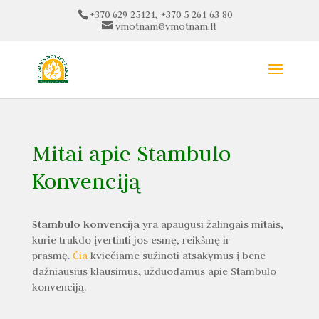
+370 629 25121, +370 5 261 63 80
vmotnam@vmotnam.lt
Mitai apie Stambulo
Konvenciją
Stambulo konvencija
yra apaugusi žalingais mitais,
kurie trukdo įvertinti jos esmę, reikšmę ir
prasmę.
Čia
kviečiame sužinoti atsakymus į bene
dažniausius klausimus, užduodamus apie Stambulo
konvenciją.