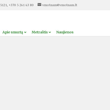
5121, +370 5 261 63 80
vmotnam@vmotnam.lt
Apie smurtą
Metraštis
Naujienos