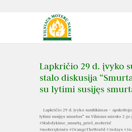
Lapkričio 29 d. įvyko s
stalo diskusija “Smurt
su lytimi susijęs smurt
Lapkričio 29 d. įvyko susitikimas – apskritojo
lytimi susijęs smurtas” su Vilniaus miesto 2-jo
#Stabdykime_smurtą_prieš_moteris!
#moterųteisės #OrangeTheWorld #16days #16a