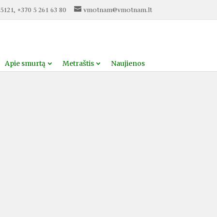
5121, +370 5 261 63 80
vmotnam@vmotnam.lt
Apie smurtą
Metraštis
Naujienos