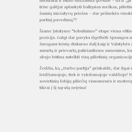
nuostatai ir iškilo didžiausia grėsmė – na ir „pr
trise galėjai aplankyti baltąsias meškas, piliet
šaunių iniciatyvų priešas – dar prišnekės viso
partinį pavedimą??
Šiame Įstatymo “tobulinimo” etape viena vilti
pozicija. Galgi dar pavyks išgelbėti Apsaugos 
žmogaus teisių diskurso dalį kaip ir Valstybė
smurtą ir prievartą patiriantiems asmenims, k
abejo būtina sutelkti visų pilietinių organizaci
Žodžiu, ką „Darbo partija“ priskaldė, dar ilgai 
leidžiamojoje, tiek ir vykdomojoje valdžioje! N
sovietinių fobijų piliečių visuomenės ir moterų
tikrai į šį sąrašą neįeina!