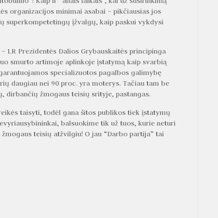
itobulino“! Kaip ir “anais laikais”, kai už susirinkimą
inės organizacijos minimai asabai – pikčiausias jos
kių superkompetetingų įžvalgų, kaip paskui vykdysi
s – LR Prezidentės Dalios Grybauskaitės principinga
nuo smurto artimoje aplinkoje įstatymą kaip svarbią
s garantuojamos specializuotos pagalbos galimybę
urių daugiau nei 90 proc. yra moterys. Tačiau tam be
jų, dirbančių žmogaus teisių srityje, pastangas.
reikės taisyti, todėl gana šitos publikos tiek įstatymų
evyriausybininkai, balsuokime tik už tuos, kurie neturi
 žmogaus teisių atžvilgiu! O jau “Darbo partija” tai