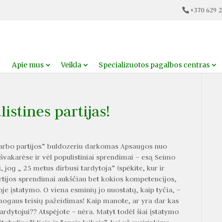
+370 629 2
Apie mus
Veikla
Specializuotos pagalbos centras
stines partijas!
„Darbo partijos“ buldozeriu darkomas Apsaugos nuo
švakarėse ir vėl populistiniai sprendimai – esą Seimo
 jog „ 25 metus dirbusi tardytoja“ (spėkite, kur ir
partijos sprendimai aukščiau bet kokios kompetencijos,
e įstatymo. O viena esminių jo nuostatų, kaip tyčia, –
mogaus teisių pažeidimas! Kaip manote, ar yra dar kas
tardytojui?? Atspėjote – nėra. Matyt todėl šiai įstatymo