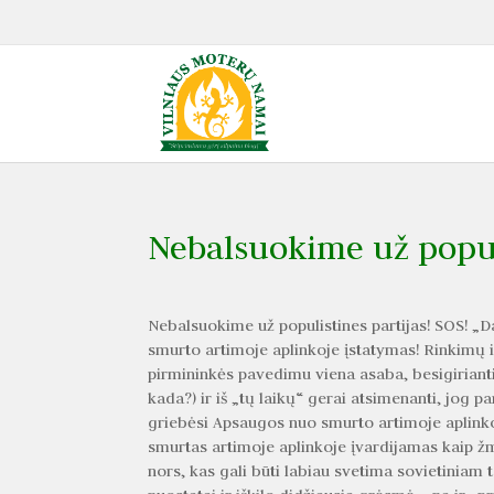
Nebalsuokime už populi
Nebalsuokime už populistines partijas! SOS! 
smurto artimoje aplinkoje įstatymas! Rinkimų i
pirmininkės pavedimu viena asaba, besigirianti,
kada?) ir iš „tų laikų“ gerai atsimenanti, jog 
griebėsi Apsaugos nuo smurto artimoje aplinkoj
smurtas artimoje aplinkoje įvardijamas kaip ž
nors, kas gali būti labiau svetima sovietiniam 