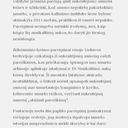
valstybė prisiima pareigą ginti nukentėjusio asmens
teises ir užtikrinti, kad asmuo nepatirtų pakartotinio
smurto, o privataus kaltinimo instituto šiose bylose
atsisakyta 2011 metais, praktikos iš esmės nepakito.
Pareigūnai nesugeba surinkti įrodymų, nes, kaip
teigia šių nusikaltimų aukos, to daryti jie tiesiog
nesistengia.
Ikiteisminio tyrimo pareigūnai visoje Lietuvos
teritorijoje reikalauja iš nukentėjusių asmenų rašyti
pareiškimus, kas prieštarauja Apsaugos nuo smurto
artimoje aplinkoje įstatymui ir ES Nusikaltimo aukų
teisių direktyvai. Ši nuostata Įstatyme atsirado
neatsitiktinai, o būtent norint apsaugoti nukentėjusį
asmenį nuo smurtautojo bauginimo ir keršto,
tolimesnio smurto rizikos, verčiant nukentėjusį
asmenį „atsiimti pareiškimą“.
Pastaruoju metu itin paplito pareigūnų pasisakymai
viešojoje erdvėje, jog moterys išgalvoja smurto
istorijas nusprendusios siekti skyrybų ir tai daro