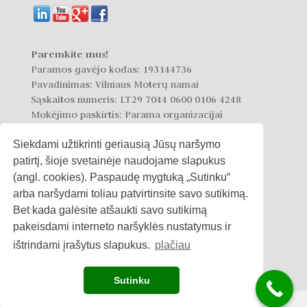
Paremkite mus!
Paramos gavėjo kodas: 193144736
Pavadinimas: Vilniaus Moterų namai
Sąskaitos numeris: LT29 7044 0600 0106 4248
Mokėjimo paskirtis: Parama organizacijai
Siekdami užtikrinti geriausią Jūsų naršymo
patirtį, šioje svetainėje naudojame slapukus
(angl. cookies). Paspaudę mygtuką „Sutinku“
arba naršydami toliau patvirtinsite savo sutikimą.
Privatumo politika
Bet kada galėsite atšaukti savo sutikimą
pakeisdami interneto naršyklės nustatymus ir
Slapukų politika
ištrindami įrašytus slapukus.
plačiau
Sutinku