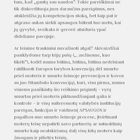
tam, kad „gautų sau naudos“. Tokie pareiškimai ne
tik diskredituoja juos darančius pareigūnus, nes
atskleidžia jų kompetencijos stoką, bet taip pat ir
atgraso aukas siekti apsaugos būtent tuo metu, kai
jų gyvybė, sveikata ir gerovė atsiduria ypač
dideliame pavojuje.
Ar leisime traukiniui nuvažiuoti atgal? Akivaizdžiai
pasiklydome tarp trijų pušų („…nežinome, kuo
tikėti“), todėl mums būtina, būtina, būtina nedelsiant
ratifikuoti Europos tarybos konvenciją dėl smurto
prieš moteris ir smurto šeimoje prevencijos ir kovos
su juo (Stambulo konvenciją), kuri, visu pirma, mums
visiems paaiškintų šio reiškinio prigimtį – vyrų
smurtas prieš moteris piktnaudžiaujant galia ir
kontrole – ir visų suiteresuotų valstybės institucijų
pareigas, funkcijas ir vaidmenį APSAUGOS ir
pagalbos nuo smurto šeimoje procese, įtvirtinant
moterų teisę nepatirti savo partnerių ar sutuoktinių
smurto kaip neatskiriamą dalį visų kitų moters kaip
žmogaus ir pilietės teisių.