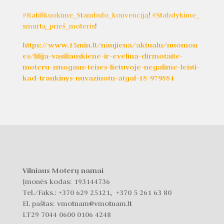
#Ratifikuokime_Stambulo_konvenciją
!
#Stabdykime_
smurtą_prieš_moteris
!
https://www.15min.lt/naujiena/aktualu/nuomon
es/lilija-vasiliauskiene-ir-evelina-dirmotaite-
moteru-zmogaus-teises-lietuvoje-negalime-leisti-
kad-traukinys-nuvaziuotu-atgal-18-979884
Vilniaus Moterų namai
Įmonės kodas: 193144736
Tel./Faks.:
+370 629 25121, +370 5 261 63 80
El. paštas: vmotnam@vmotnam.lt
LT29 7044 0600 0106 4248