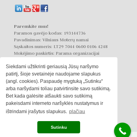
Paremkite mus!
Paramos gavėjo kodas: 193144736
Pavadinimas: Vilniaus Moterų namai
Sąskaitos numeris: LT29 7044 0600 0106 4248
Mokėjimo paskirtis: Parama organizacijai
Siekdami užtikrinti geriausią Jūsų naršymo
patirtį, šioje svetainėje naudojame slapukus
(angl. cookies). Paspaudę mygtuką „Sutinku“
arba naršydami toliau patvirtinsite savo sutikimą.
Privatumo politika
Bet kada galėsite atšaukti savo sutikimą
pakeisdami interneto naršyklės nustatymus ir
Slapukų politika
ištrindami įrašytus slapukus.
plačiau
Sutinku