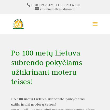
+370 629 25121, +370 5 261 63 80
vmotnam@vmotnam.lt
Po 100 metų Lietuva
subrendo pokyčiams
užtikrinant moterų
teises!
Po 100 metų Lietuva subrendo pokyčiams
užtikrinant moterų teises!
Kovo 8-oji – Tarptautinė moterų solidarumo diena