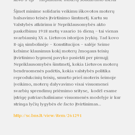
Šįmet minime solidariu veikimu iškovotos moterų
balsavimo teisės įtvirtinimo šimtmetį. Kartu su
Valstybės atkūrimu ir Nepriklausomybės akto
paskelbimu 1918 metų vasario 16 dieną – tai vienas
svarbiausių XX a. Lietuvos istorijos įvykių. Tad kovo
8-ąją simbolinėje – Konstitucijos – salėje Seime
kelsime klausimus kokį moterų žmogaus teisių
įtvirtinimo lygmenį pavyko pasiekti per pirmąjį
Nepriklausomybės šimtmetį, kokia Lietuvos moterų
bendruomenės padėtis, kokia valstybės politika
reprodukcinių teisių, smurto prieš moteris šeimoje
įveikimo, moterų dalyvavimo visai visuomenei
svarbių sprendimų priėmimo srityse, kodėl esame
įstrigę patriarchaliniame visuomenės modelyje ir kur
stringa lyčių lygybės
de facto
įtvirtinimas…
http://sc.bns.lt/view/item/261291