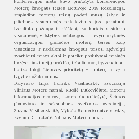
konferencijos metu buvo pristatyta konferencijos
Moterų žmogaus teisės Lietuvoje 2018 Rezoliucija,
atspindinti moterų teisių padėtį mūsų šalyje ir
pilietinės visuomenės reikalavimus jos gerinimui.
Įvardinta pažanga ir iššūkiai, su kuriais susiduria
visuomenė, valstybės institucijos ir nevyr
iausybinės
organizacijos, ginančios moterų teises kaip
visuotines ir nedalomas žmogaus teises, apžvelgti
svarbiausi teisės aktai ir pateikti pasiūlymai teisinės
bazės ir institucijų praktikų tobulinimui, įgyvendinant
horizontalųjį Lietuvos prioritetą – moterų ir vyrų
lygybės užtikrinimas.
Dalyvavo Lilija Henrika Vasiliauskė, asociacija
Vilniaus Moterų namai, Rugilė Butkevičiūtė, Moterų
informacijos centras, Esmeralda Kuliešytė, Šeimos
planavimo ir seksualinės sveikatos asociacija,
Zuzana Vasiliauskaitė, Mykolo Romerio universitetas,
Evelina Dirmotaitė, Vilniaus Moterų namai.